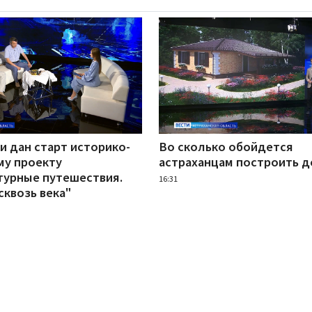
и дан старт историко-
Во сколько обойдется
му проекту
астраханцам построить 
турные путешествия.
16:31
сквозь века"