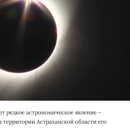
дет редкое астрономическое явление –
а территории Астраханской области его