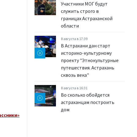
Участники МОГ будут
служить строго в
границах Астраханской
области
8 августа в 17:39
В Астрахани дан старт
историко-культурному
проекту "Этнокультурные
путешествия. Астрахань
сквозь века"
8 августа в 16:31
Во сколько обойдется
астраханцам построить
дом
ассники»