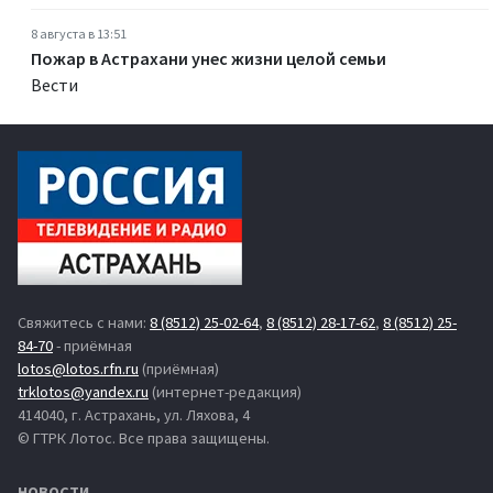
8 августа в 13:51
Пожар в Астрахани унес жизни целой семьи
Вести
Свяжитесь с нами:
8 (8512) 25-02-64
,
8 (8512) 28-17-62
,
8 (8512) 25-
84-70
- приёмная
lotos@lotos.rfn.ru
(приёмная)
trklotos@yandex.ru
(интернет-редакция)
414040, г. Астрахань, ул. Ляхова, 4
© ГТРК Лотос. Все права защищены.
НОВОСТИ