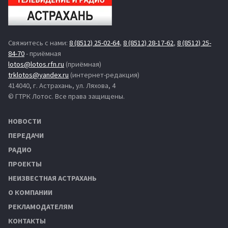
Свяжитесь с нами:
8 (8512) 25-02-64
,
8 (8512) 28-17-62
,
8 (8512) 25-
84-70
- приёмная
lotos@lotos.rfn.ru
(приёмная)
trklotos@yandex.ru
(интернет-редакция)
414040, г. Астрахань, ул. Ляхова, 4
© ГТРК Лотос. Все права защищены.
НОВОСТИ
ПЕРЕДАЧИ
РАДИО
ПРОЕКТЫ
НЕИЗВЕСТНАЯ АСТРАХАНЬ
О КОМПАНИИ
РЕКЛАМОДАТЕЛЯМ
КОНТАКТЫ