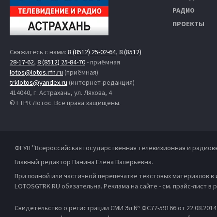
РАДИО
ПРОЕКТЫ
Свяжитесь с нами:
8 (8512) 25-02-64
,
8 (8512)
28-17-62
,
8 (8512) 25-84-70
- приёмная
lotos@lotos.rfn.ru
(приёмная)
trklotos@yandex.ru
(интернет-редакция)
414040, г. Астрахань, ул. Ляхова, 4
© ГТРК Лотос. Все права защищены.
ФГУП "Всероссийская государственная телевизионная и радиов
Главный редактор Панина Елена Валерьевна.
При полной или частичной перепечатке текстовых материалов в
LOTOSGTRK.RU обязательна. Реклама на сайте - см. прайс-лист в
Свидетельство о регистрации СМИ Эл № ФС77-59166 от 22.08.201