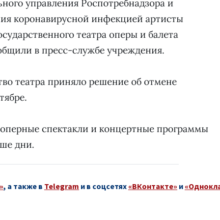
ьного управления Роспотребнадзора и
ния коронавирусной инфекцией артисты
осударственного театра оперы и балета
общили в пресс-службе учреждения.
ство театра приняло решение об отмене
тябре.
е оперные спектакли и концертные программы
ише дни.
»
, а также в
Telegram
и в соцсетях
«ВКонтакте»
и
«Однокл