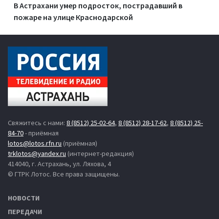
В Астрахани умер подросток, пострадавший в
пожаре на улице Краснодарской
Свяжитесь с нами:
8 (8512) 25-02-64
,
8 (8512) 28-17-62
,
8 (8512) 25-
84-70
- приёмная
lotos@lotos.rfn.ru
(приёмная)
trklotos@yandex.ru
(интернет-редакция)
414040, г. Астрахань, ул. Ляхова, 4
© ГТРК Лотос. Все права защищены.
НОВОСТИ
ПЕРЕДАЧИ