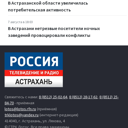
В Астраханской области увеличилась
потребительская активность
7 августа в 18:03
В Астрахани нетрезвые посетители ночных
заведений провоцировали конфликты
Свяжитесь с нами:
8 (8512) 25-02-64
,
8 (8512) 28-17-62
,
8 (8512) 25-
84-70
- приёмная
lotos@lotos.rfn.ru
(приёмная)
trklotos@yandex.ru
(интернет-редакция)
414040, г. Астрахань, ул. Ляхова, 4
© ГТРК Лотос. Все права защищены.