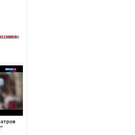
ассники»
еатров
"