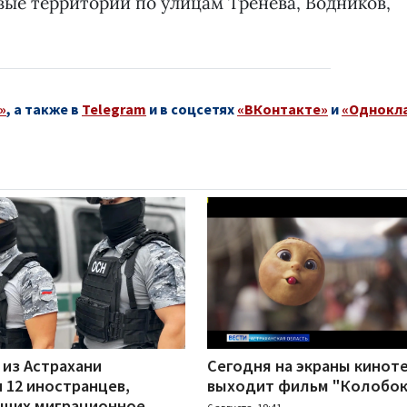
ые территории по улицам Тренева, Водников,
»
, а также в
Telegram
и в соцсетях
«ВКонтакте»
и
«Однокл
 из Астрахани
Сегодня на экраны кинот
 12 иностранцев,
выходит фильм "Колобок
щих миграционное