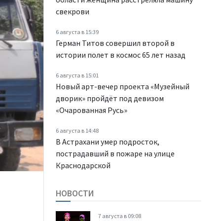
свекрови
6 августа в 15:39
Герман Титов совершил второй в
истории полет в космос 65 лет назад
6 августа в 15:01
Новый арт-вечер проекта «Музейный
дворик» пройдёт под девизом
«Очарованная Русь»
6 августа в 14:48
В Астрахани умер подросток,
пострадавший в пожаре на улице
Краснодарской
НОВОСТИ
7 августа в 09:08