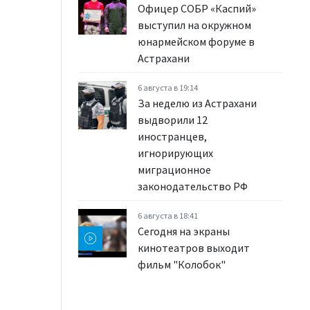
Офицер СОБР «Каспий»
выступил на окружном
юнармейском форуме в
Астрахани
6 августа в 19:14
За неделю из Астрахани
выдворили 12
иностранцев,
игнорирующих
миграционное
законодательство РФ
6 августа в 18:41
Сегодня на экраны
кинотеатров выходит
фильм "Колобок"