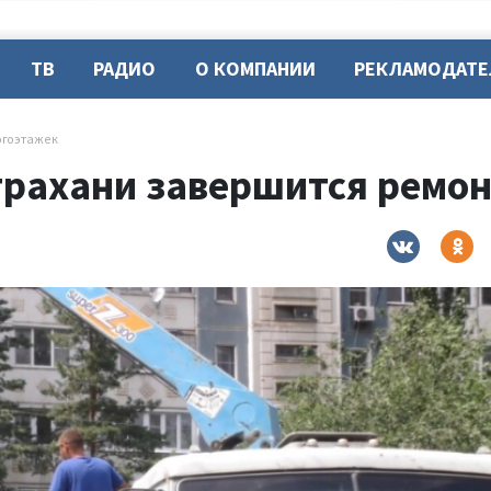
ТВ
РАДИО
О КОМПАНИИ
РЕКЛАМОДАТ
огоэтажек
страхани завершится ремо