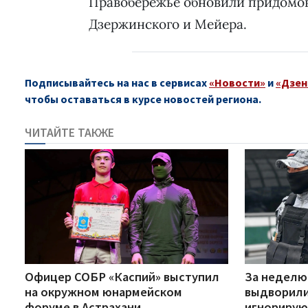
Правобережье обновили придомов
Дзержинского и Мейера.
Подписывайтесь на нас в сервисах
«Новости»
и
«Дзен
чтобы оставаться в курсе новостей региона.
ЧИТАЙТЕ ТАКЖЕ
Офицер СОБР «Каспий» выступил
За неделю
на окружном юнармейском
выдворили
форуме в Астрахани
игнорирую