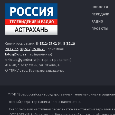
НОВОСТИ
ПЕРЕДАЧИ
РАДИО
ПРОЕКТЫ
Свяжитесь с нами:
8 (8512) 25-02-64
,
8 (8512)
28-17-62
,
8 (8512) 25-84-70
- приёмная
lotos@lotos.rfn.ru
(приёмная)
trklotos@yandex.ru
(интернет-редакция)
414040, г. Астрахань, ул. Ляхова, 4
© ГТРК Лотос. Все права защищены.
ФГУП "Всероссийская государственная телевизионная и радиов
Главный редактор Панина Елена Валерьевна.
При полной или частичной перепечатке текстовых материалов в
LOTOSGTRK.RU обязательна. Реклама на сайте - см. прайс-лист в