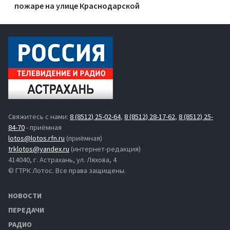
пожаре на улице Краснодарской
Свяжитесь с нами:
8 (8512) 25-02-64
,
8 (8512) 28-17-62
,
8 (8512) 25-
84-70
- приёмная
lotos@lotos.rfn.ru
(приёмная)
trklotos@yandex.ru
(интернет-редакция)
414040, г. Астрахань, ул. Ляхова, 4
© ГТРК Лотос. Все права защищены.
НОВОСТИ
ПЕРЕДАЧИ
РАДИО