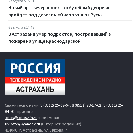
6 августа в 15:01
Новый арт-вечер проекта «Музейный дворик»
пройдёт под девизом «Очарованная Русь»
6 августа в 14:48
В Астрахани умер подросток, пострадавший в
пожаре на улице Краснодарской
Свяжитесь с нами:
8 (8512) 25-02-64
,
8 (8512) 28-17-62
,
8 (8512) 25-
84-70
- приёмная
lotos@lotos.rfn.ru
(приёмная)
trklotos@yandex.ru
(интернет-редакция)
414040, г. Астрахань, ул. Ляхова, 4