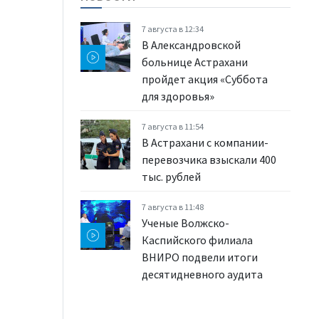
7 августа в 12:34
В Александровской
больнице Астрахани
пройдет акция «Суббота
для здоровья»
7 августа в 11:54
В Астрахани с компании-
перевозчика взыскали 400
тыс. рублей
7 августа в 11:48
Ученые Волжско-
Каспийского филиала
ВНИРО подвели итоги
десятидневного аудита