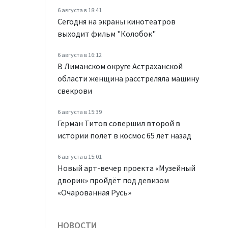
6 августа в 18:41
Сегодня на экраны кинотеатров
выходит фильм "Колобок"
6 августа в 16:12
В Лиманском округе Астраханской
области женщина расстреляла машину
свекрови
6 августа в 15:39
Герман Титов совершил второй в
истории полет в космос 65 лет назад
6 августа в 15:01
Новый арт-вечер проекта «Музейный
дворик» пройдёт под девизом
«Очарованная Русь»
НОВОСТИ