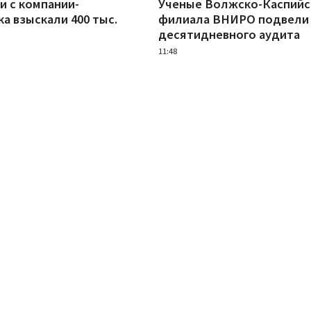
и с компании-
Ученые Волжско-Каспийс
а взыскали 400 тыс.
филиала ВНИРО подвели 
десятидневного аудита
11:48