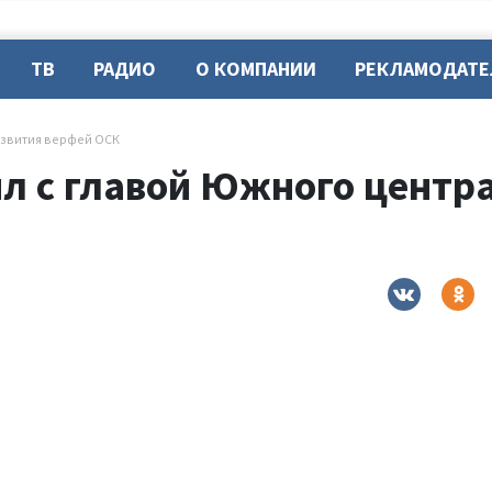
ТВ
РАДИО
О КОМПАНИИ
РЕКЛАМОДАТ
азвития верфей ОСК
л с главой Южного центра