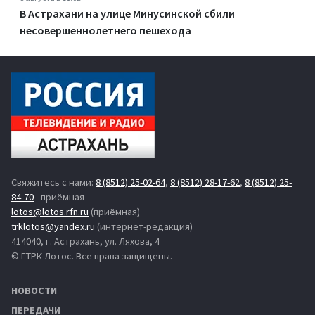
В Астрахани на улице Минусинской сбили
несовершеннолетнего пешехода
Свяжитесь с нами:
8 (8512) 25-02-64
,
8 (8512) 28-17-62
,
8 (8512) 25-
84-70
- приёмная
lotos@lotos.rfn.ru
(приёмная)
trklotos@yandex.ru
(интернет-редакция)
414040, г. Астрахань, ул. Ляхова, 4
© ГТРК Лотос. Все права защищены.
НОВОСТИ
ПЕРЕДАЧИ