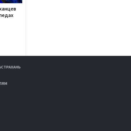
ханцев
педах
АСТРАХАНЬ
ЛЯМ