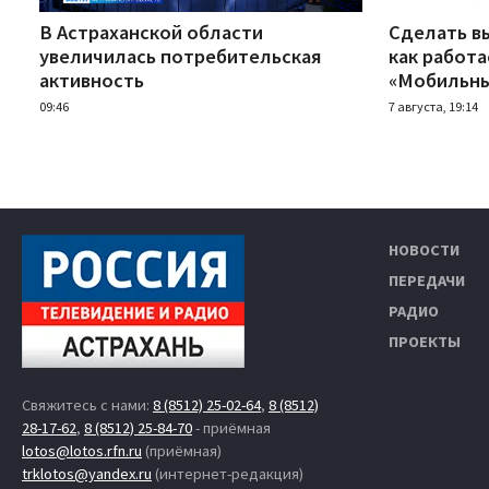
В Астраханской области
Сделать вы
увеличилась потребительская
как работ
активность
«Мобильны
09:46
7 августа, 19:14
НОВОСТИ
ПЕРЕДАЧИ
РАДИО
ПРОЕКТЫ
Свяжитесь с нами:
8 (8512) 25-02-64
,
8 (8512)
28-17-62
,
8 (8512) 25-84-70
- приёмная
lotos@lotos.rfn.ru
(приёмная)
trklotos@yandex.ru
(интернет-редакция)