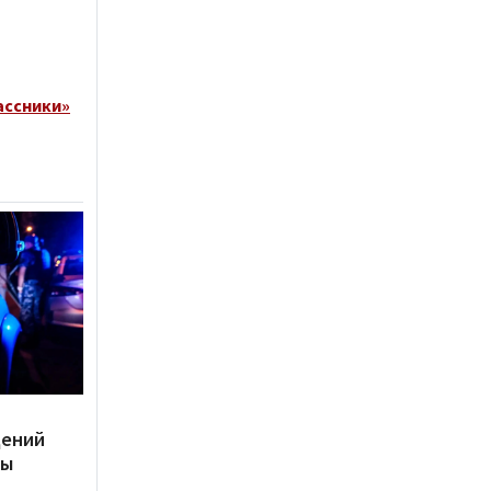
ассники»
дений
ты