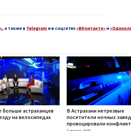
»
, а также в
Telegram
и в соцсетях
«ВКонтакте»
и
«Однокл
е больше астраханцев
В Астрахани нетрезвые
езду на велосипедах
посетители ночных заве
провоцировали конфлик
7 августа, 18:03