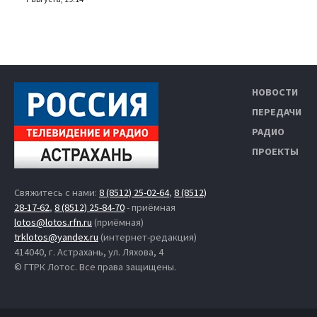
НОВОСТИ
ПЕРЕДАЧИ
РАДИО
ПРОЕКТЫ
Свяжитесь с нами:
8 (8512) 25-02-64
,
8 (8512)
28-17-62
,
8 (8512) 25-84-70
- приёмная
lotos@lotos.rfn.ru
(приёмная)
trklotos@yandex.ru
(интернет-редакция)
414040, г. Астрахань, ул. Ляхова, 4
© ГТРК Лотос. Все права защищены.