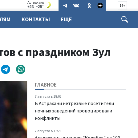
16+
ЕЛЯМ
КОНТАКТЫ
ЕЩЁ
ов с праздником Зул
ГЛАВНОЕ
7 августа в 18:03
В Астрахани нетрезвые посетители
ночных заведений провоцировали
конфликты
7 августа в 17:21
Астраханцы оценили "Колобка" на 100