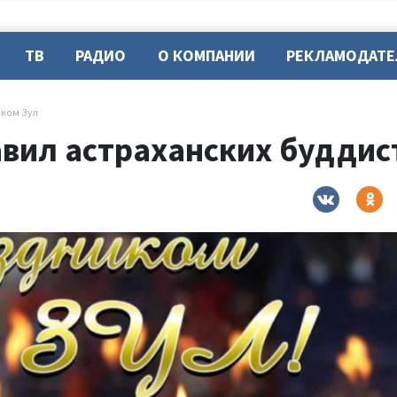
ТВ
РАДИО
О КОМПАНИИ
РЕКЛАМОДАТ
ком Зул
вил астраханских буддист