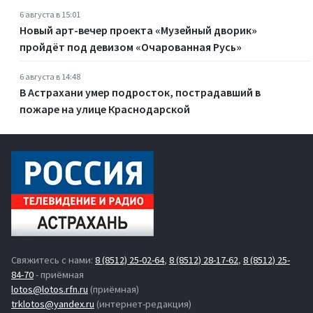
6 августа в 15:01
Новый арт-вечер проекта «Музейный дворик»
пройдёт под девизом «Очарованная Русь»
6 августа в 14:48
В Астрахани умер подросток, пострадавший в
пожаре на улице Краснодарской
Свяжитесь с нами:
8 (8512) 25-02-64
,
8 (8512) 28-17-62
,
8 (8512) 25-
84-70
- приёмная
lotos@lotos.rfn.ru
(приёмная)
trklotos@yandex.ru
(интернет-редакция)