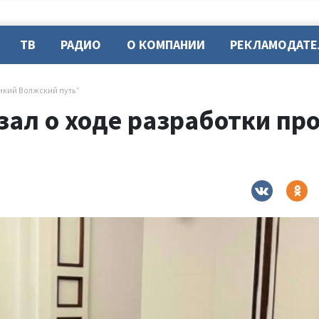
ТВ
РАДИО
О КОМПАНИИ
РЕКЛАМОДАТ
икий Волжский путь”
зал о ходе разработки п