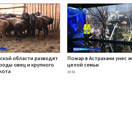
нской области разводят
Пожар в Астрахани унес 
роды овец и крупного
целой семьи
кота
13:51