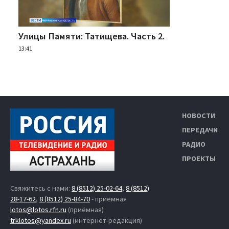
Улицы Памяти: Татищева. Часть 2.
13:41
НОВОСТИ
ПЕРЕДАЧИ
РАДИО
ПРОЕКТЫ
Свяжитесь с нами:
8 (8512) 25-02-64
,
8 (8512)
28-17-62
,
8 (8512) 25-84-70
- приёмная
lotos@lotos.rfn.ru
(приёмная)
trklotos@yandex.ru
(интернет-редакция)