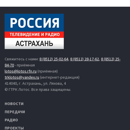
Свяжитесь с нами:
8 (8512) 25-02-64
,
8 (8512) 28-17-62
,
8 (8512) 25-
84-70
- приёмная
lotos@lotos.rfn.ru
(приёмная)
trklotos@yandex.ru
(интернет-редакция)
414040, г. Астрахань, ул. Ляхова, 4
© ГТРК Лотос. Все права защищены.
НОВОСТИ
ПЕРЕДАЧИ
РАДИО
ПРОЕКТЫ