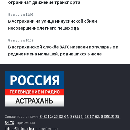
ограничат движение транспорта
8 августа в 11:02
В Астрахани на улице Минусинской сбили
несовершеннолетнего пешехода
8 августа в 10:39
В астраханской службе ЗАГС назвали популярные и
редкие имена малышей, родившихся в июле
Свяжитесь с нами:
8 (8512) 25-02-64
,
8 (8512) 28-17-62
,
8 (8512) 25-
84-70
- приёмная
lotos@lotos.rfn.ru
(приёмная)