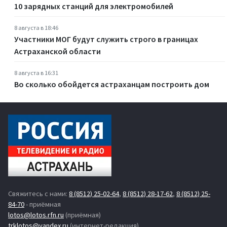
10 зарядных станций для электромобилей
8 августа в 18:46
Участники МОГ будут служить строго в границах
Астраханской области
8 августа в 16:31
Во сколько обойдется астраханцам построить дом
Свяжитесь с нами:
8 (8512) 25-02-64
,
8 (8512) 28-17-62
,
8 (8512) 25-
84-70
- приёмная
lotos@lotos.rfn.ru
(приёмная)
trklotos@yandex.ru
(интернет-редакция)