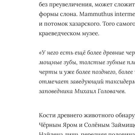
без преувеличения, может сложит
формы слона. Mammuthus interme
и потомок хазарского. Того самог
краеведческом музее.
«У него есть ещё более древние ч
мощные зубы, толстые зубные пла
черты и уже более позднего, бол
отмечает заведующий таксидерм
заповедника Михаил Головачев.
Кости древнего животного обнар
Чёрным Яром и Солёным Займищем
Найдена лишь передняя половина с