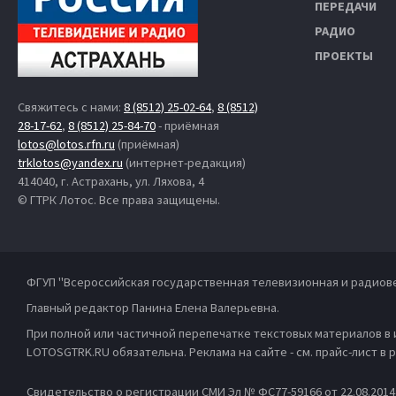
ПЕРЕДАЧИ
РАДИО
ПРОЕКТЫ
Свяжитесь с нами:
8 (8512) 25-02-64
,
8 (8512)
28-17-62
,
8 (8512) 25-84-70
- приёмная
lotos@lotos.rfn.ru
(приёмная)
trklotos@yandex.ru
(интернет-редакция)
414040, г. Астрахань, ул. Ляхова, 4
© ГТРК Лотос. Все права защищены.
ФГУП "Всероссийская государственная телевизионная и радиов
Главный редактор Панина Елена Валерьевна.
При полной или частичной перепечатке текстовых материалов в
LOTOSGTRK.RU обязательна. Реклама на сайте - см. прайс-лист в
Свидетельство о регистрации СМИ Эл № ФС77-59166 от 22.08.201