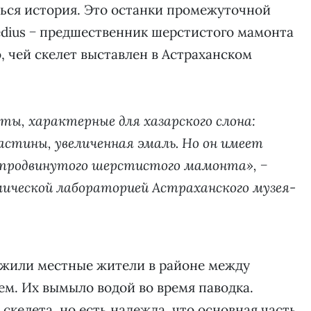
ься история. Это останки промежуточной
dius − предшественник шерстистого мамонта
о, чей скелет выставлен в Астраханском
ерты, характерные для хазарского слона:
стины, увеличенная эмаль. Но он имеет
ее продвинутого шерстистого мамонта», −
ической лабораторией Астраханского музея-
ужили местные жители в районе между
. Их вымыло водой во время паводка.
келета, но есть надежда, что основная часть