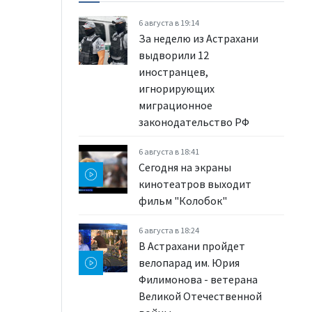
6 августа в 19:14
За неделю из Астрахани
выдворили 12
иностранцев,
игнорирующих
миграционное
законодательство РФ
6 августа в 18:41
Сегодня на экраны
кинотеатров выходит
фильм "Колобок"
6 августа в 18:24
В Астрахани пройдет
велопарад им. Юрия
Филимонова - ветерана
Великой Отечественной