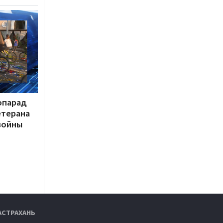
опарад
етерана
войны
АСТРАХАНЬ