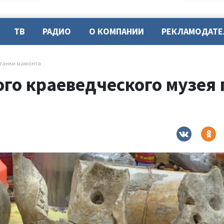
ТВ
РАДИО
О КОМПАНИИ
РЕКЛАМОДАТ
станки мамонта
го краеведческого музея