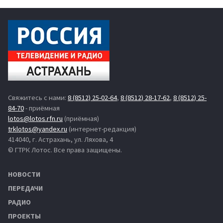
Свяжитесь с нами:
8 (8512) 25-02-64
,
8 (8512) 28-17-62
,
8 (8512) 25-
84-70
- приёмная
lotos@lotos.rfn.ru
(приёмная)
trklotos@yandex.ru
(интернет-редакция)
414040, г. Астрахань, ул. Ляхова, 4
© ГТРК Лотос. Все права защищены.
НОВОСТИ
ПЕРЕДАЧИ
РАДИО
ПРОЕКТЫ