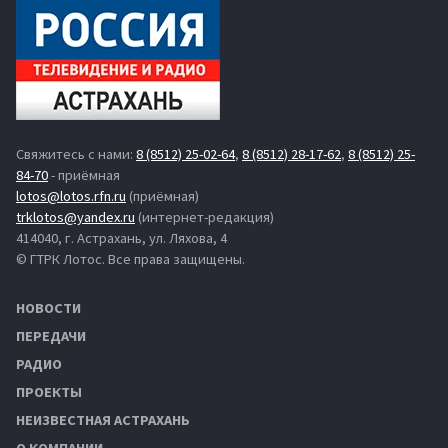
Свяжитесь с нами:
8 (8512) 25-02-64
,
8 (8512) 28-17-62
,
8 (8512) 25-
84-70
- приёмная
lotos@lotos.rfn.ru
(приёмная)
trklotos@yandex.ru
(интернет-редакция)
414040, г. Астрахань, ул. Ляхова, 4
© ГТРК Лотос. Все права защищены.
НОВОСТИ
ПЕРЕДАЧИ
РАДИО
ПРОЕКТЫ
НЕИЗВЕСТНАЯ АСТРАХАНЬ
О КОМПАНИИ