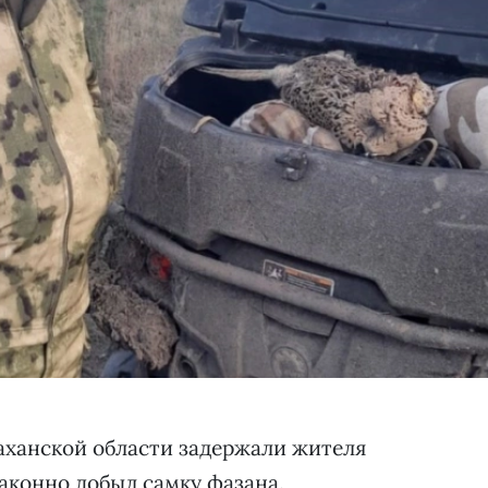
аханской области задержали жителя
аконно добыл самку фазана.