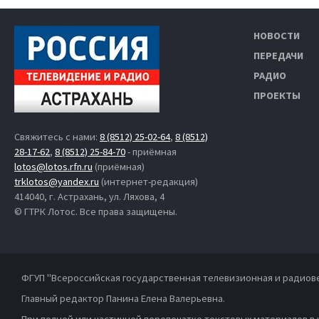
НОВОСТИ
ПЕРЕДАЧИ
РАДИО
ПРОЕКТЫ
Свяжитесь с нами:
8 (8512) 25-02-64
,
8 (8512)
28-17-62
,
8 (8512) 25-84-70
- приёмная
lotos@lotos.rfn.ru
(приёмная)
trklotos@yandex.ru
(интернет-редакция)
414040, г. Астрахань, ул. Ляхова, 4
© ГТРК Лотос. Все права защищены.
ФГУП "Всероссийская государственная телевизионная и радиов
Главный редактор Панина Елена Валерьевна.
При полной или частичной перепечатке текстовых материалов в