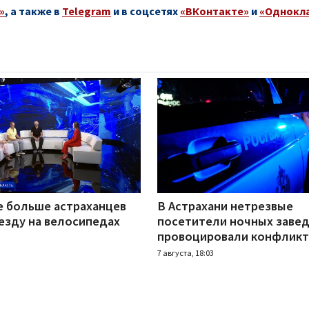
»
, а также в
Telegram
и в соцсетях
«ВКонтакте»
и
«Однокл
е больше астраханцев
В Астрахани нетрезвые
езду на велосипедах
посетители ночных заве
провоцировали конфлик
7 августа, 18:03