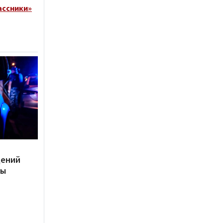
ассники»
дений
ты