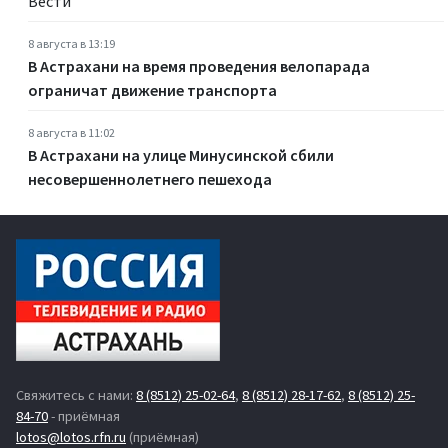
Вести
8 августа в 13:19
В Астрахани на время проведения велопарада
ограничат движение транспорта
8 августа в 11:02
В Астрахани на улице Минусинской сбили
несовершеннолетнего пешехода
Свяжитесь с нами:
8 (8512) 25-02-64
,
8 (8512) 28-17-62
,
8 (8512) 25-
84-70
- приёмная
lotos@lotos.rfn.ru
(приёмная)