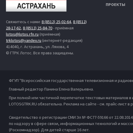
ПРОЕКТЫ
Свяжитесь с нами:
8 (8512) 25-02-64
,
8 (8512)
28-17-62
,
8 (8512) 25-84-70
- приёмная
lotos@lotos.rfn.ru
(приёмная)
trklotos@yandex.ru
(интернет-редакция)
414040, г. Астрахань, ул. Ляхова, 4
© ГТРК Лотос. Все права защищены.
ФГУП "Всероссийская государственная телевизионная и радиов
Главный редактор Панина Елена Валерьевна.
При полной или частичной перепечатке текстовых материалов в
LOTOSGTRK.RU обязательна. Реклама на сайте - см. прайс-лист в
Свидетельство о регистрации СМИ Эл № ФС77-59166 от 22.08.201
по надзору в сфере связи, информационных технологий и масс
(Роскомнадзор). Для детей старше 16 лет.