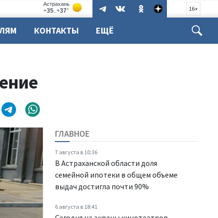
16+
ЕЛЯМ
КОНТАКТЫ
ЕЩЁ
жение
ГЛАВНОЕ
7 августа в 10:36
В Астраханской области доля
семейной ипотеки в общем объеме
выдач достигла почти 90%
6 августа в 18:41
Сегодня на экраны кинотеатров