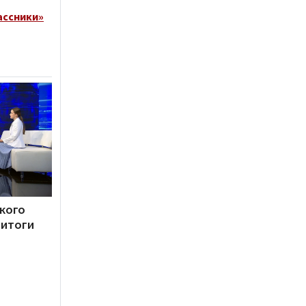
ассники»
кого
итоги