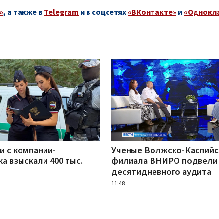
»
, а также в
Telegram
и в соцсетях
«ВКонтакте»
и
«Однокл
и с компании-
Ученые Волжско-Каспийс
а взыскали 400 тыс.
филиала ВНИРО подвели 
десятидневного аудита
11:48