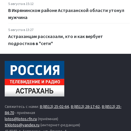
5 августа в 15:12
В Икрянинском районе Астраханской области утонул
мужчина
5 августа в 13:27
Астраханцам рассказали, кто и как вербует
подростков в "сети"
Свяжитесь с нами:
8 (8512) 25-02-64
,
8 (8512) 28-17-62
,
8 (8512) 25-
84-70
- приёмная
lotos@lotos.rfn.ru
(приёмная)
trklotos@yandex.ru
(интернет-редакция)
414040, г. Астрахань, ул. Ляхова, 4