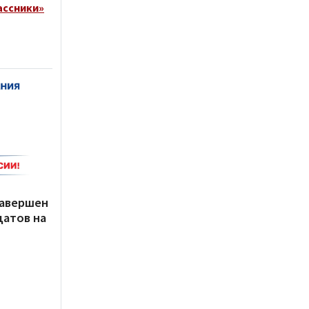
ассники»
завершен
датов на