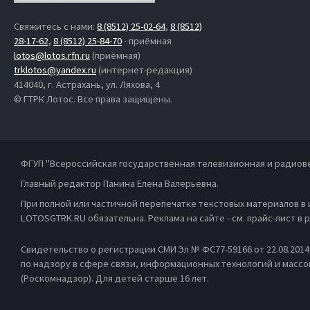
Свяжитесь с нами:
8 (8512) 25-02-64
,
8 (8512)
28-17-62
,
8 (8512) 25-84-70
- приёмная
lotos@lotos.rfn.ru
(приёмная)
trklotos@yandex.ru
(интернет-редакция)
414040, г. Астрахань, ул. Ляхова, 4
© ГТРК Лотос. Все права защищены.
ФГУП "Всероссийская государственная телевизионная и радиов
Главный редактор Панина Елена Валерьевна.
При полной или частичной перепечатке текстовых материалов в
LOTOSGTRK.RU обязательна. Реклама на сайте - см. прайс-лист в
Свидетельство о регистрации СМИ Эл № ФС77-59166 от 22.08.201
по надзору в сфере связи, информационных технологий и масс
(Роскомнадзор). Для детей старше 16 лет.