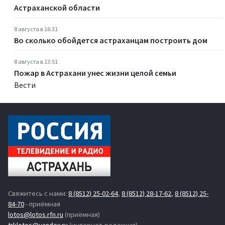
Астраханской области
8 августа в 16:31
Во сколько обойдется астраханцам построить дом
8 августа в 13:51
Пожар в Астрахани унес жизни целой семьи
Вести
Свяжитесь с нами:
8 (8512) 25-02-64
,
8 (8512) 28-17-62
,
8 (8512) 25-
84-70
- приёмная
lotos@lotos.rfn.ru
(приёмная)
trklotos@yandex.ru
(интернет-редакция)