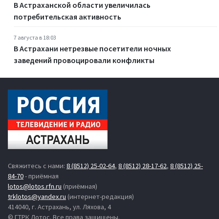
В Астраханской области увеличилась
потребительская активность
7 августа в 18:03
В Астрахани нетрезвые посетители ночных
заведений провоцировали конфликты
Свяжитесь с нами:
8 (8512) 25-02-64
,
8 (8512) 28-17-62
,
8 (8512) 25-
84-70
- приёмная
lotos@lotos.rfn.ru
(приёмная)
trklotos@yandex.ru
(интернет-редакция)
414040, г. Астрахань, ул. Ляхова, 4
© ГТРК Лотос. Все права защищены.