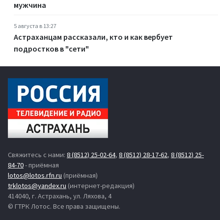
мужчина
5 августа в 13:27
Астраханцам рассказали, кто и как вербует
подростков в "сети"
Свяжитесь с нами:
8 (8512) 25-02-64
,
8 (8512) 28-17-62
,
8 (8512) 25-
84-70
- приёмная
lotos@lotos.rfn.ru
(приёмная)
trklotos@yandex.ru
(интернет-редакция)
414040, г. Астрахань, ул. Ляхова, 4
© ГТРК Лотос. Все права защищены.