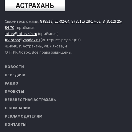
Свяжитесь с нами:
8 (8512) 25-02-64
,
8 (8512) 28-17-62
,
8 (8512) 25-
84-70
- приёмная
lotos@lotos.rfn.ru
(приёмная)
trklotos@yandex.ru
(интернет-редакция)
414040, г. Астрахань, ул. Ляхова, 4
© ГТРК Лотос. Все права защищены.
НОВОСТИ
ПЕРЕДАЧИ
РАДИО
ПРОЕКТЫ
НЕИЗВЕСТНАЯ АСТРАХАНЬ
О КОМПАНИИ
РЕКЛАМОДАТЕЛЯМ
КОНТАКТЫ