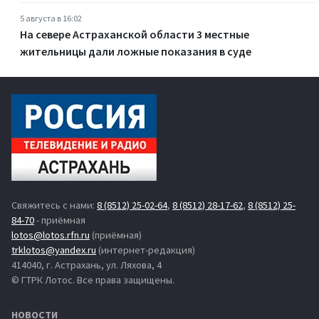
5 августа в 16:02
На севере Астраханской области 3 местные
жительницы дали ложные показания в суде
Свяжитесь с нами:
8 (8512) 25-02-64
,
8 (8512) 28-17-62
,
8 (8512) 25-
84-70
- приёмная
lotos@lotos.rfn.ru
(приёмная)
trklotos@yandex.ru
(интернет-редакция)
414040, г. Астрахань, ул. Ляхова, 4
© ГТРК Лотос. Все права защищены.
НОВОСТИ