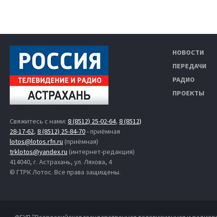
НОВОСТИ
ПЕРЕДАЧИ
РАДИО
ПРОЕКТЫ
Свяжитесь с нами:
8 (8512) 25-02-64
,
8 (8512)
28-17-62
,
8 (8512) 25-84-70
- приёмная
lotos@lotos.rfn.ru
(приёмная)
trklotos@yandex.ru
(интернет-редакция)
414040, г. Астрахань, ул. Ляхова, 4
© ГТРК Лотос. Все права защищены.