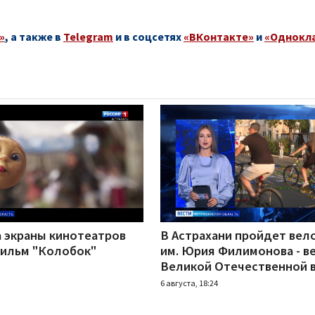
»
, а также в
Telegram
и в соцсетях
«ВКонтакте»
и
«Однокл
а экраны кинотеатров
В Астрахани пройдет вел
ильм "Колобок"
им. Юрия Филимонова - в
Великой Отечественной 
6 августа, 18:24