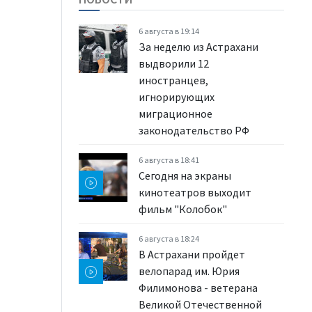
6 августа в 19:14
За неделю из Астрахани
выдворили 12
иностранцев,
игнорирующих
миграционное
законодательство РФ
6 августа в 18:41
Сегодня на экраны
кинотеатров выходит
фильм "Колобок"
6 августа в 18:24
В Астрахани пройдет
велопарад им. Юрия
Филимонова - ветерана
Великой Отечественной