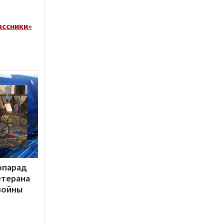
ассники»
опарад
етерана
войны