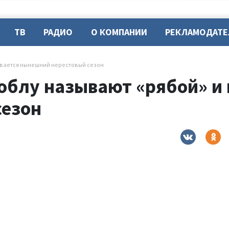
ТВ
РАДИО
О КОМПАНИИ
РЕКЛАМОДАТ
ывается нынешний нерестовый сезон
облу называют «рябой» и
сезон