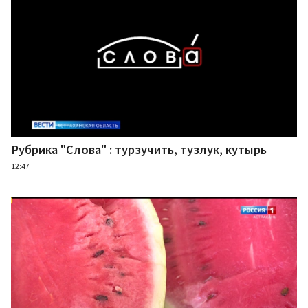
Рубрика "Слова" : турзучить, тузлук, кутырь
12:47