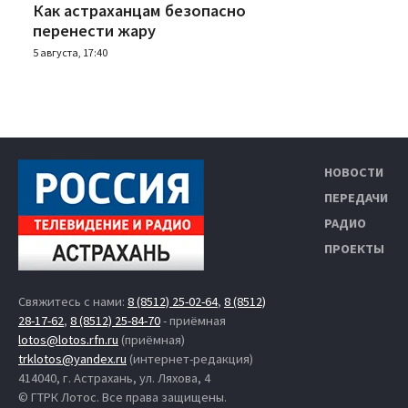
Как астраханцам безопасно
перенести жару
5 августа, 17:40
НОВОСТИ
ПЕРЕДАЧИ
РАДИО
ПРОЕКТЫ
Свяжитесь с нами:
8 (8512) 25-02-64
,
8 (8512)
28-17-62
,
8 (8512) 25-84-70
- приёмная
lotos@lotos.rfn.ru
(приёмная)
trklotos@yandex.ru
(интернет-редакция)
414040, г. Астрахань, ул. Ляхова, 4
© ГТРК Лотос. Все права защищены.