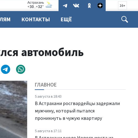
16+
ЕЛЯМ
КОНТАКТЫ
ЕЩЁ
улся автомобиль
ГЛАВНОЕ
5 августа в 18:43
В Астрахани росгвардейцы задержали
мужчину, который пытался
проникнуть в чужую квартиру
5 августа в 17:11
В Астрахани около Нового моста из