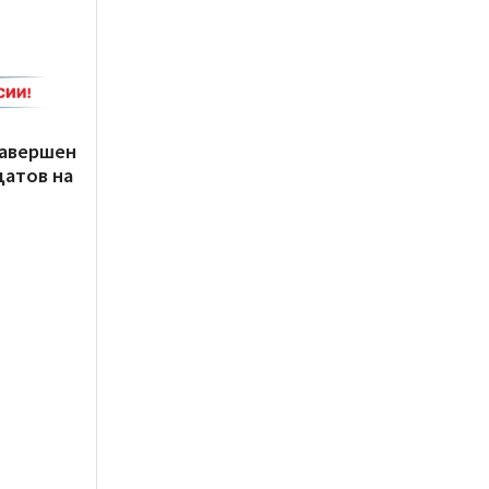
завершен
датов на