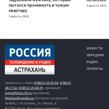
пытался проникнуть в чужую
5 августа, 18:21
квартиру
5 августа, 18:43
НОВОСТИ
ПЕРЕДАЧИ
РАДИО
ПРОЕКТЫ
Свяжитесь с нами:
8 (8512) 25-02-64
,
8 (8512)
28-17-62
,
8 (8512) 25-84-70
- приёмная
lotos@lotos.rfn.ru
(приёмная)
trklotos@yandex.ru
(интернет-редакция)
414040, г. Астрахань, ул. Ляхова, 4
© ГТРК Лотос. Все права защищены.