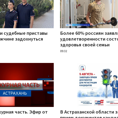
ни судебные приставы
Более 60% россиян заявл
ужчине задохнуться
удовлетворенности сост
здоровья своей семьи
09:32
урная часть. Эфир от
В Астраханской области 
прием документов канди