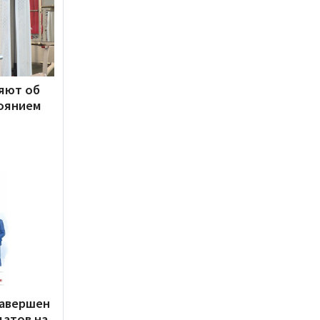
яют об
оянием
завершен
датов на