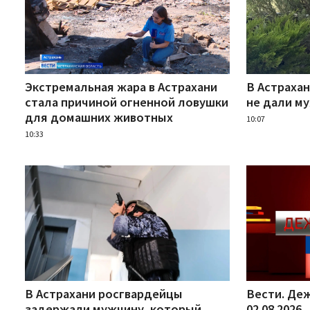
Экстремальная жара в Астрахани
В Астраха
стала причиной огненной ловушки
не дали м
для домашних животных
10:07
10:33
В Астрахани росгвардейцы
Вести. Деж
задержали мужчину, который
02.08.2026