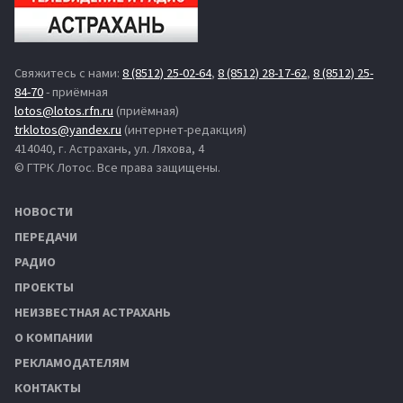
Свяжитесь с нами:
8 (8512) 25-02-64
,
8 (8512) 28-17-62
,
8 (8512) 25-
84-70
- приёмная
lotos@lotos.rfn.ru
(приёмная)
trklotos@yandex.ru
(интернет-редакция)
414040, г. Астрахань, ул. Ляхова, 4
© ГТРК Лотос. Все права защищены.
НОВОСТИ
ПЕРЕДАЧИ
РАДИО
ПРОЕКТЫ
НЕИЗВЕСТНАЯ АСТРАХАНЬ
О КОМПАНИИ
РЕКЛАМОДАТЕЛЯМ
КОНТАКТЫ