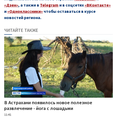
«Дзен»
, а также в
Telegram
и в соцсетях
«ВКонтакте»
и
«Одноклассники»
чтобы оставаться в курсе
новостей региона.
ЧИТАЙТЕ ТАКЖЕ
В Астрахани появилось новое полезное
развлечение - йога с лошадьми
11:41