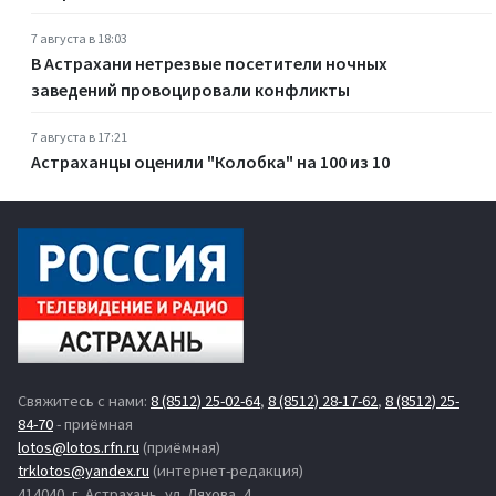
7 августа в 18:03
В Астрахани нетрезвые посетители ночных
заведений провоцировали конфликты
7 августа в 17:21
Астраханцы оценили "Колобка" на 100 из 10
Свяжитесь с нами:
8 (8512) 25-02-64
,
8 (8512) 28-17-62
,
8 (8512) 25-
84-70
- приёмная
lotos@lotos.rfn.ru
(приёмная)
trklotos@yandex.ru
(интернет-редакция)
414040, г. Астрахань, ул. Ляхова, 4