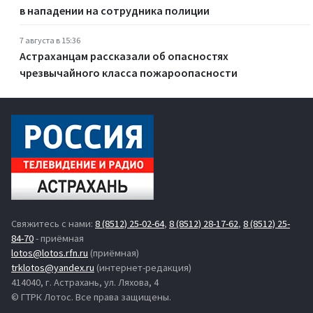
в нападении на сотрудника полиции
7 августа в 15:36
Астраханцам рассказали об опасностях
чрезвычайного класса пожароопасности
Свяжитесь с нами:
8 (8512) 25-02-64
,
8 (8512) 28-17-62
,
8 (8512) 25-
84-70
- приёмная
lotos@lotos.rfn.ru
(приёмная)
trklotos@yandex.ru
(интернет-редакция)
414040, г. Астрахань, ул. Ляхова, 4
© ГТРК Лотос. Все права защищены.