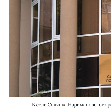
В селе Солянка Наримановского р