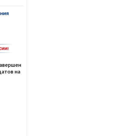
завершен
датов на