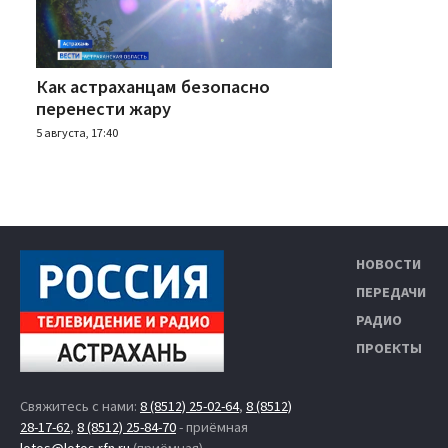
Как астраханцам безопасно
перенести жару
5 августа, 17:40
НОВОСТИ
ПЕРЕДАЧИ
РАДИО
ПРОЕКТЫ
Свяжитесь с нами:
8 (8512) 25-02-64
,
8 (8512)
28-17-62
,
8 (8512) 25-84-70
- приёмная