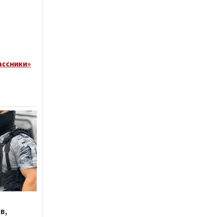
ассники»
в,