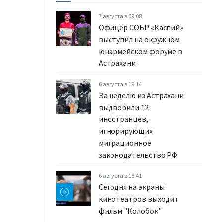
7 августа в 09:08
Офицер СОБР «Каспий»
выступил на окружном
юнармейском форуме в
Астрахани
6 августа в 19:14
За неделю из Астрахани
выдворили 12
иностранцев,
игнорирующих
миграционное
законодательство РФ
6 августа в 18:41
Сегодня на экраны
кинотеатров выходит
фильм "Колобок"