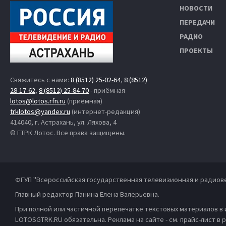
НОВОСТИ
ПЕРЕДАЧИ
РАДИО
ПРОЕКТЫ
Свяжитесь с нами:
8 (8512) 25-02-64
,
8 (8512)
28-17-62
,
8 (8512) 25-84-70
- приёмная
lotos@lotos.rfn.ru
(приёмная)
trklotos@yandex.ru
(интернет-редакция)
414040, г. Астрахань, ул. Ляхова, 4
© ГТРК Лотос. Все права защищены.
ФГУП "Всероссийская государственная телевизионная и радиов
Главный редактор Панина Елена Валерьевна.
При полной или частичной перепечатке текстовых материалов в
LOTOSGTRK.RU обязательна. Реклама на сайте - см. прайс-лист в