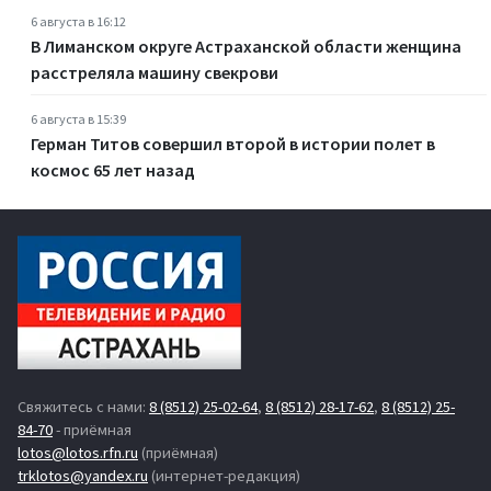
6 августа в 16:12
В Лиманском округе Астраханской области женщина
расстреляла машину свекрови
6 августа в 15:39
Герман Титов совершил второй в истории полет в
космос 65 лет назад
Свяжитесь с нами:
8 (8512) 25-02-64
,
8 (8512) 28-17-62
,
8 (8512) 25-
84-70
- приёмная
lotos@lotos.rfn.ru
(приёмная)
trklotos@yandex.ru
(интернет-редакция)