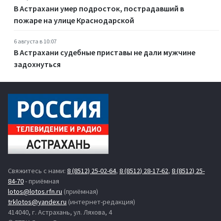
В Астрахани умер подросток, пострадавший в
пожаре на улице Краснодарской
6 августа в 10:07
В Астрахани судебные приставы не дали мужчине
задохнуться
Свяжитесь с нами:
8 (8512) 25-02-64
,
8 (8512) 28-17-62
,
8 (8512) 25-
84-70
- приёмная
lotos@lotos.rfn.ru
(приёмная)
trklotos@yandex.ru
(интернет-редакция)
414040, г. Астрахань, ул. Ляхова, 4