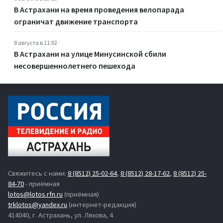
В Астрахани на время проведения велопарада
ограничат движение транспорта
8 августа в 11:02
В Астрахани на улице Минусинской сбили
несовершеннолетнего пешехода
Свяжитесь с нами:
8 (8512) 25-02-64
,
8 (8512) 28-17-62
,
8 (8512) 25-
84-70
- приёмная
lotos@lotos.rfn.ru
(приёмная)
trklotos@yandex.ru
(интернет-редакция)
414040, г. Астрахань, ул. Ляхова, 4