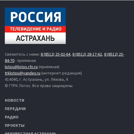
Свяжитесь с нами:
8 (8512) 25-02-64
,
8 (8512) 28-17-62
,
8 (8512) 25-
84-70
- приёмная
lotos@lotos.rfn.ru
(приёмная)
trklotos@yandex.ru
(интернет-редакция)
414040, г. Астрахань, ул. Ляхова, 4
© ГТРК Лотос. Все права защищены.
НОВОСТИ
ПЕРЕДАЧИ
РАДИО
ПРОЕКТЫ
НЕИЗВЕСТНАЯ АСТРАХАНЬ