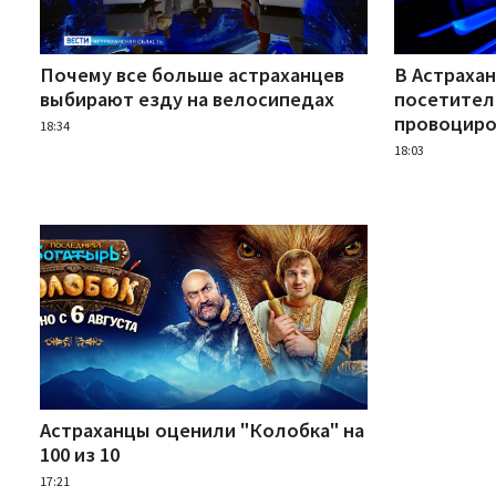
Почему все больше астраханцев
В Астраха
выбирают езду на велосипедах
посетител
провоциро
18:34
18:03
Астраханцы оценили "Колобка" на
100 из 10
17:21