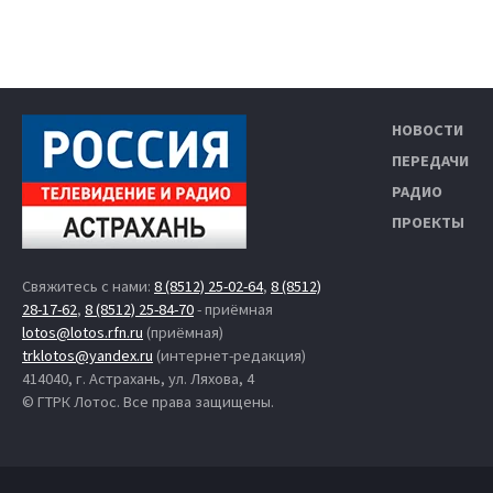
НОВОСТИ
ПЕРЕДАЧИ
РАДИО
ПРОЕКТЫ
Свяжитесь с нами:
8 (8512) 25-02-64
,
8 (8512)
28-17-62
,
8 (8512) 25-84-70
- приёмная
lotos@lotos.rfn.ru
(приёмная)
trklotos@yandex.ru
(интернет-редакция)
414040, г. Астрахань, ул. Ляхова, 4
© ГТРК Лотос. Все права защищены.