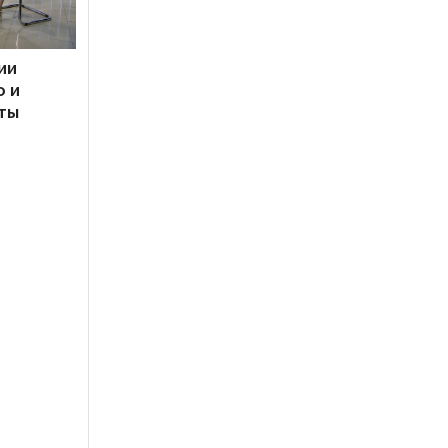
ии
о и
кты