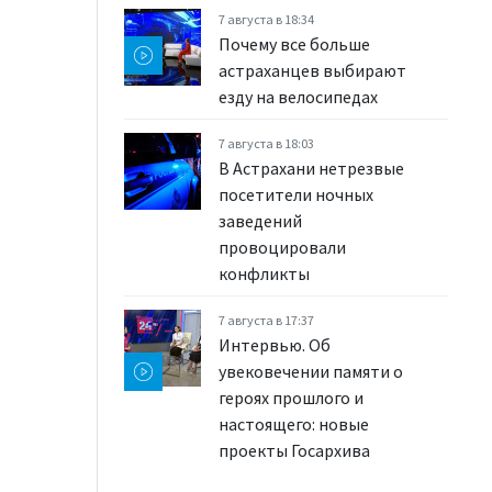
7 августа в 18:34
Почему все больше
астраханцев выбирают
езду на велосипедах
7 августа в 18:03
В Астрахани нетрезвые
посетители ночных
заведений
провоцировали
конфликты
7 августа в 17:37
Интервью. Об
увековечении памяти о
героях прошлого и
настоящего: новые
проекты Госархива