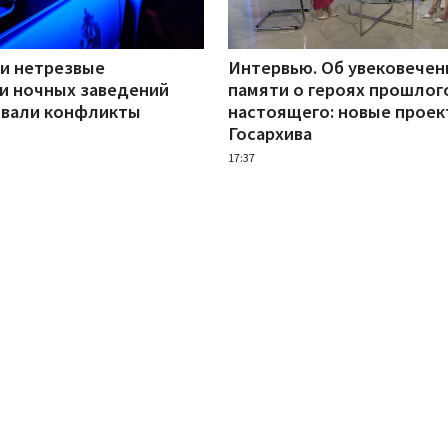
ни нетрезвые
Интервью. Об увековечен
и ночных заведений
памяти о героях прошлог
вали конфликты
настоящего: новые прое
Госархива
17:37