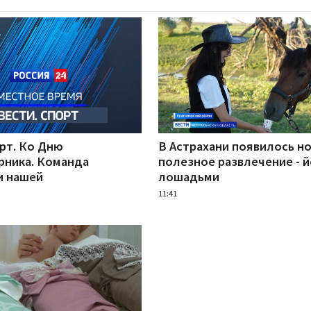
рт. Ко Дню
В Астрахани появилось н
рника. Команда
полезное развлечение - й
и нашей
лошадьми
11:41