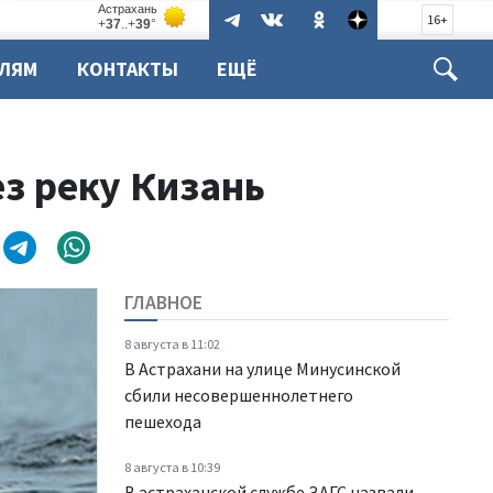
16+
ЕЛЯМ
КОНТАКТЫ
ЕЩЁ
з реку Кизань
ГЛАВНОЕ
8 августа в 11:02
В Астрахани на улице Минусинской
сбили несовершеннолетнего
пешехода
8 августа в 10:39
В астраханской службе ЗАГС назвали