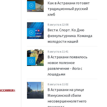
Как в Астрахани готовят
традиционный русский
хлеб
8 августа в 12:08
Вести. Спорт. Ко Дню
физкультурника. Команда
молодости нашей
8 августа в 11:41
В Астрахани появилось
новое полезное
развлечение - йога с
лошадьми
8 августа в 11:02
В Астрахани на улице
ассники»
Минусинской сбили
несовершеннолетнего
пешехода