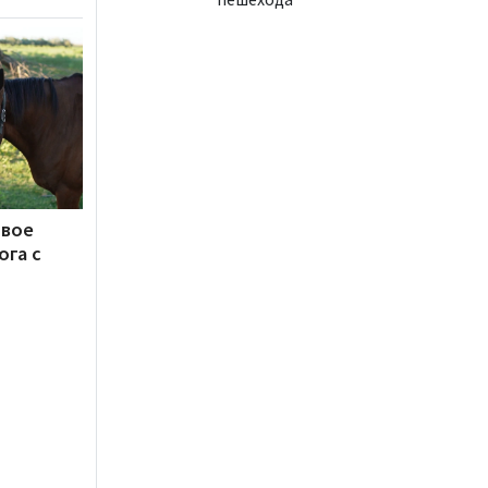
овое
ога с