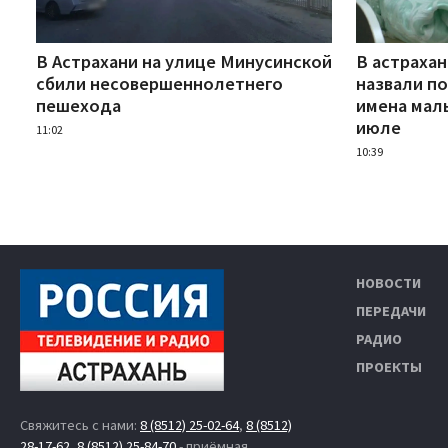
В Астрахани на улице Минусинской
В астраха
сбили несовершеннолетнего
назвали п
пешехода
имена мал
июле
11:02
10:39
НОВОСТИ
ПЕРЕДАЧИ
РАДИО
ПРОЕКТЫ
Свяжитесь с нами:
8 (8512) 25-02-64
,
8 (8512)
28-17-62
,
8 (8512) 25-84-70
- приёмная