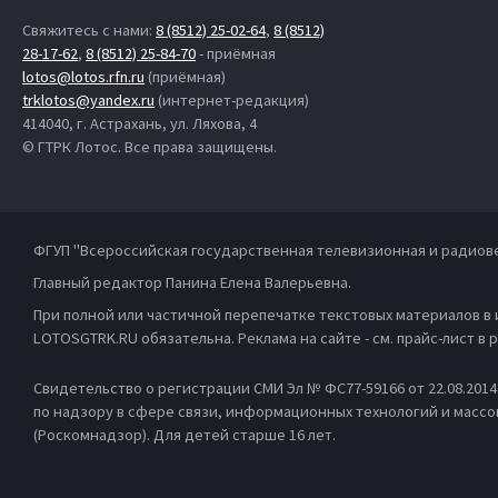
Свяжитесь с нами:
8 (8512) 25-02-64
,
8 (8512)
28-17-62
,
8 (8512) 25-84-70
- приёмная
lotos@lotos.rfn.ru
(приёмная)
trklotos@yandex.ru
(интернет-редакция)
414040, г. Астрахань, ул. Ляхова, 4
© ГТРК Лотос. Все права защищены.
ФГУП "Всероссийская государственная телевизионная и радиов
Главный редактор Панина Елена Валерьевна.
При полной или частичной перепечатке текстовых материалов в
LOTOSGTRK.RU обязательна. Реклама на сайте - см. прайс-лист в
Свидетельство о регистрации СМИ Эл № ФС77-59166 от 22.08.201
по надзору в сфере связи, информационных технологий и масс
(Роскомнадзор). Для детей старше 16 лет.