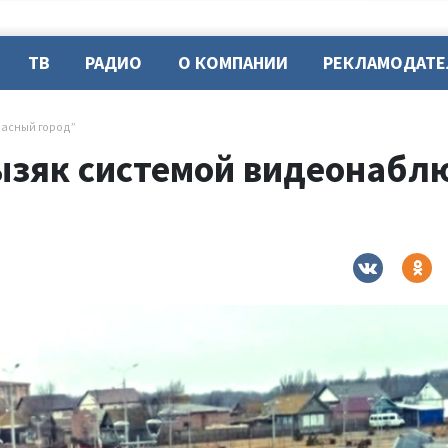
ТВ
РАДИО
О КОМПАНИИ
РЕКЛАМОДАТ
пасный город”
ызяк системой видеонабл