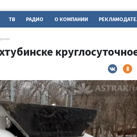
ТВ
РАДИО
О КОМПАНИИ
РЕКЛАМОДАТ
юдение
Ахтубинске круглосуточн