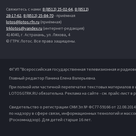
Свяжитесь с нами:
8 (8512) 25-02-64
,
8 (8512)
28-17-62
,
8 (8512) 25-84-70
- приёмная
lotos@lotos.rfn.ru
(приёмная)
trklotos@yandex.ru
(интернет-редакция)
414040, г. Астрахань, ул. Ляхова, 4
© ГТРК Лотос. Все права защищены.
ФГУП "Всероссийская государственная телевизионная и радиов
Главный редактор Панина Елена Валерьевна.
При полной или частичной перепечатке текстовых материалов в
LOTOSGTRK.RU обязательна. Реклама на сайте - см. прайс-лист в
Свидетельство о регистрации СМИ Эл № ФС77-59166 от 22.08.201
по надзору в сфере связи, информационных технологий и масс
(Роскомнадзор). Для детей старше 16 лет.