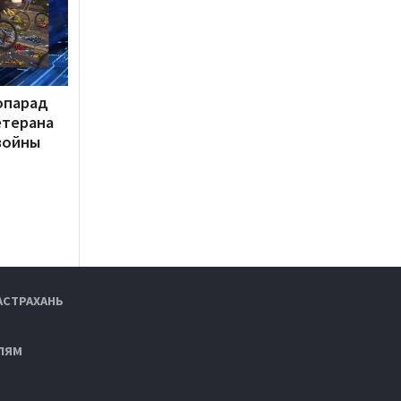
опарад
етерана
войны
АСТРАХАНЬ
ЛЯМ