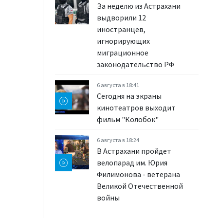
За неделю из Астрахани
выдворили 12
иностранцев,
игнорирующих
миграционное
законодательство РФ
6 августа в 18:41
Сегодня на экраны
кинотеатров выходит
фильм "Колобок"
6 августа в 18:24
В Астрахани пройдет
велопарад им. Юрия
Филимонова - ветерана
Великой Отечественной
войны