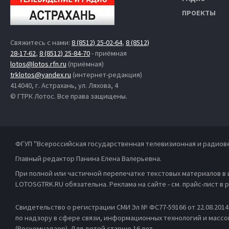
ПРОЕКТЫ
Свяжитесь с нами:
8 (8512) 25-02-64
,
8 (8512)
28-17-62
,
8 (8512) 25-84-70
- приёмная
lotos@lotos.rfn.ru
(приёмная)
trklotos@yandex.ru
(интернет-редакция)
414040, г. Астрахань, ул. Ляхова, 4
© ГТРК Лотос. Все права защищены.
ФГУП "Всероссийская государственная телевизионная и радиов
Главный редактор Панина Елена Валерьевна.
При полной или частичной перепечатке текстовых материалов в
LOTOSGTRK.RU обязательна. Реклама на сайте - см. прайс-лист в
Свидетельство о регистрации СМИ Эл № ФС77-59166 от 22.08.201
по надзору в сфере связи, информационных технологий и масс
(Роскомнадзор). Для детей старше 16 лет.