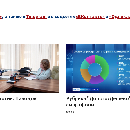
»
, а также в
Telegram
и в соцсетях
«ВКонтакте»
и
«Однокл
логии. Паводок
Рубрика "Дорого/Дешево"
смартфоны
09:39