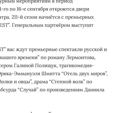
турным мероприятиям в период
1-го по 16-е сентября откроются двери
тра. 211-й сезон начнётся с премьерных
EST”. Генеральным партнёром выступит
T” вас ждут премьерные спектакли русской и
 нашего времени” по роману Лермонтова,
ером Галиной Полищук, трагикомедия-
Эрика-Эммануэля Шмитта “Отель двух миров”,
Волки и овцы”, драма “Степной волк” по
абсурда “Случай” по произведениям Даниила