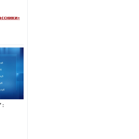
ассники»
 :