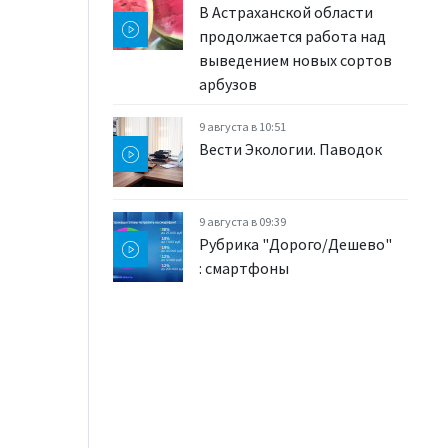
В Астраханской области
продолжается работа над
выведением новых сортов
арбузов
9 августа в 10:51
Вести Экологии. Паводок
9 августа в 09:39
Рубрика "Дорого/Дешево"
: смартфоны