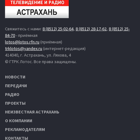
Свяжитесь с нами:
8 (8512) 25-02-64
,
8 (8512) 28-17-62
,
8 (8512) 25-
84-70
- приёмная
lotos@lotos.rfn.ru
(приёмная)
trklotos@yandex.ru
(интернет-редакция)
414040, г. Астрахань, ул. Ляхова, 4
© ГТРК Лотос. Все права защищены.
НОВОСТИ
ПЕРЕДАЧИ
РАДИО
ПРОЕКТЫ
НЕИЗВЕСТНАЯ АСТРАХАНЬ
О КОМПАНИИ
РЕКЛАМОДАТЕЛЯМ
КОНТАКТЫ